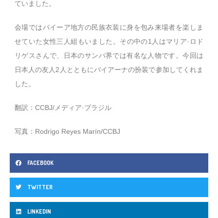
ていました。
会場ではバイーア地方の民族衣装に身を包み来場者を楽しま
せていた女性三人組もいました。その中の1人はマリア·ロド
リゲスさんで、日本のサンバ界では有名な人物です。今回は
日本人の友人2人とともにバイアーナの扮装で参加してくれま
した。
翻訳：CCBJ/メディア·ブラジル
写真：Rodrigo Reyes Marín/CCBJ
FACEBOOK
TWITTER
LINKEDIN