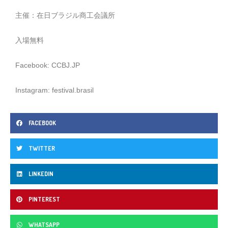
主催：在日ブラジル商工会議所
入場無料
Facebook: CCBJ.JP
Instagram: festival.brasil
FACEBOOK
TWITTER
LINKEDIN
PINTEREST
WHATSAPP