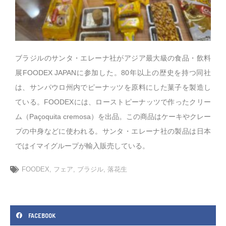
ブラジルのサンタ・エレーナ社がアジア最大級の食品・飲料
展FOODEX JAPANに参加した。80年以上の歴史を持つ同社
は、サンパウロ州内でピーナッツを原料にした菓子を製造し
ている。FOODEXには、ローストピーナッツで作ったクリー
ム（Paçoquita cremosa）を出品。この商品はケーキやクレー
プの中身などに使われる。サンタ・エレーナ社の製品は日本
ではイマイグループが輸入販売している。
FOODEX
,
フェア
,
ブラジル
,
落花生
FACEBOOK