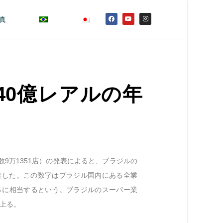
真
40億レアルの年
数9万1351店）の発表によると、ブラジルの
に達した。この数字はブラジル国内にある全業
5％に相当するという。ブラジルのスーパー業
に上る。