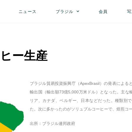
ニュース
ブラジル
会員
写
ヒー生産
ブラジル貿易投資振興庁（ApexBrasil）の発表によ
輸出国（輸出額73億5,000万米ドル）となった。主
リア、カナダ、ベルギー、日本などだった。種類別で
た。次に多かったのがソリュブルコーヒーで、焙煎コ
出所：ブラジル連邦政府