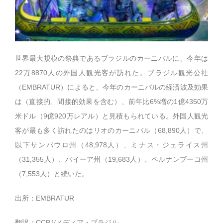
世界最大規模の祭典であるブラジルのカーニバルに、今年は
22万8870人の外国人観光客が訪れた。ブラジル観光公社
（EMBRATUR）によると、今年のカーニバルの経済波及効果
は（直接的、間接的効果を含む）、前年比6%増の1億4350万
米ドル（9億920万レアル）と見積もられている。外国人観光
客が最も多く訪れたのはリオのカーニバル（68,890人）で、
以下サンパウロ州（48,978人）、ミナス・ジェライス州
（31,355人）、バイーア州（19,683人）、ペルナンブーコ州
（7,553人）と続いた。
出所：EMBRATUR
翻訳：CCBJ/メディア・ブラジル