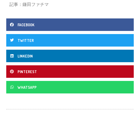
記事：鎌田ファチマ
FACEBOOK
TWITTER
LINKEDIN
PINTEREST
WHATSAPP