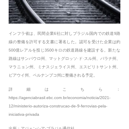
インフラ省は、民間企業6社に対しブラジル国内での鉄道9路
線の整備を許可する文書に署名した。認可を受けた企業は約
500億レアルを投じ3500キロの鉄道路線を建設する。新たな
路線はサンパウロ州、マットグロッソ·ド·スル州、パラナ州、
マラニョン州、ミナスジェライス州、エスピリトサント州、
ピアウイ州、ペルナンブコ州に整備される予定。
詳細はこちら：
https://agenciabrasil.ebc.com.br/economia/noticia/2021-
12/ministerio-autoriza-construcao-de-9-ferrovias-pela-
iniciativa-privada
出所：アジェンシア·ブラジル通信社