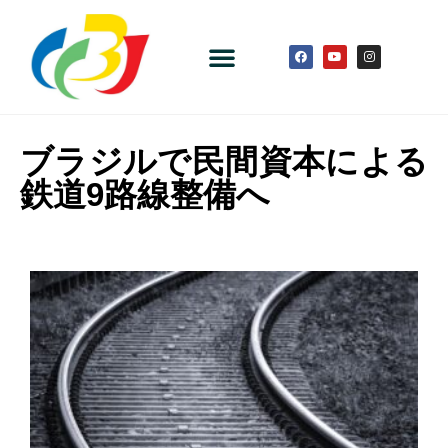
ブラジルで民間資本による
鉄道9路線整備へ