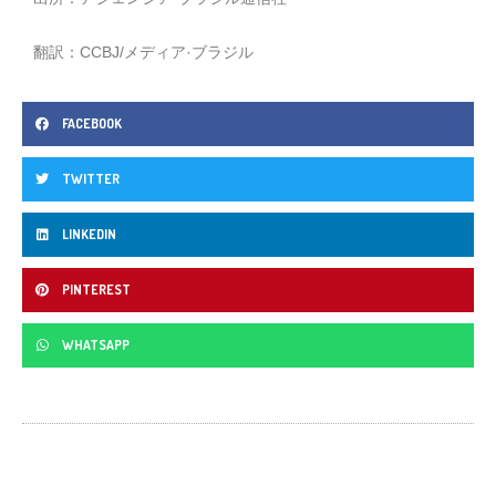
翻訳：CCBJ/メディア·ブラジル
FACEBOOK
TWITTER
LINKEDIN
PINTEREST
WHATSAPP