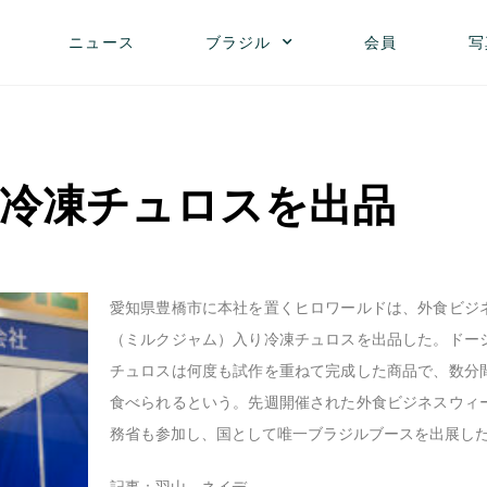
ニュース
ブラジル
会員
写
冷凍チュロスを出品
愛知県豊橋市に本社を置くヒロワールドは、外食ビジ
（ミルクジャム）入り冷凍チュロスを出品した。ドー
チュロスは何度も試作を重ねて完成した商品で、数分
食べられるという。先週開催された外食ビジネスウィ
務省も参加し、国として唯一ブラジルブースを出展し
記事：羽山 ネイデ