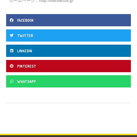
ホームページ：
http://barbacoa.jp
FACEBOOK
TWITTER
LINKEDIN
PINTEREST
WHATSAPP