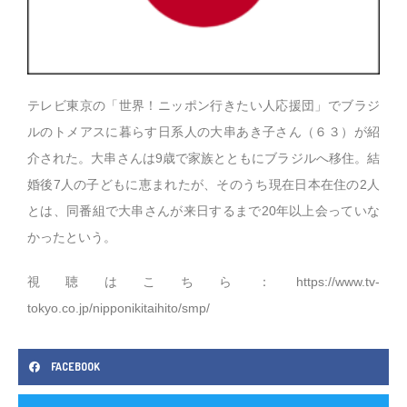
テレビ東京の「世界！ニッポン行きたい人応援団」でブラジ
ルのトメアスに暮らす日系人の大串あき子さん（６３）が紹
介された。大串さんは9歳で家族とともにブラジルへ移住。結
婚後7人の子どもに恵まれたが、そのうち現在日本在住の2人
とは、同番組で大串さんが来日するまで20年以上会っていな
かったという。
視聴はこちら：
https://www.tv-
tokyo.co.jp/nipponikitaihito/smp/
FACEBOOK