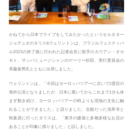
かねてから日本でライブをしてみたかったというセルタネー
ジョデュオのタリス&ウェリントンは、ブラジルフェスティバ
ル2023の終了後に行われた記者会見に歌手のカウアン・オカ
モト、サンバミュージシャンのゲーリー杉田、実行委員会の
斉藤俊男氏とともに出席しました。
ウェリントンは、「今回はヨーロッパツアーに次いで2度目の
海外公演となりましたが、日本に着いてからこれまで1分も休
まず動き続け、ヨーロッパツアーの時よりも現地の文化に触
れることができました」と語りました。念願だった浅草寺と
秋葉原に行ったタリスは、「東洋の建築と多種多様なお店が
あることが印象に残りました」と話しました。