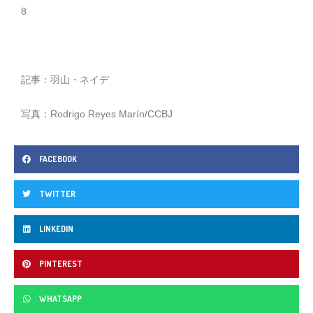
8
記事：羽山・ネイデ
写真：Rodrigo Reyes Marín/CCBJ
FACEBOOK
TWITTER
LINKEDIN
PINTEREST
WHATSAPP