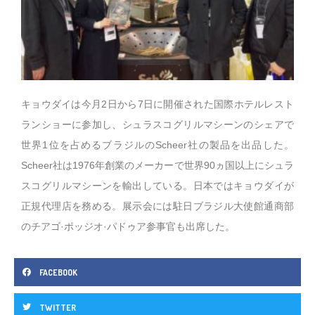
キョウダイは今月2日から7日に開催された国際ホテルレスト
ランショーに参加し、シュラスコグリルマシーンのシェアで
世界1位を占めるブラジルのScheer社の製品を出品した。
Scheer社は1976年創業のメーカーで世界90ヵ国以上にシュラ
スコグリルマシーンを輸出している。日本ではキョウダイが
正規代理店を務める。展示会には駐日ブラジル大使館通商部
のチアゴ·ポッジオ·パドゥア参事官も出席した。
FACEBOOK
TWITTER