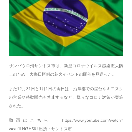
サンパウロ州サントス市は、新型コロナウイルス感染拡大防
止のため、大晦日恒例の花火イベントの開催を見送った。
また12月31日と1月1日の両日は、沿岸部での屋台やキヨスク
の営業や移動販売も禁止するなど、様々なコロナ対策が実施
された。
動画はこちら： https://www.youtube.com/watch?
v=xuJLNt7H5lU 出所：サントス市