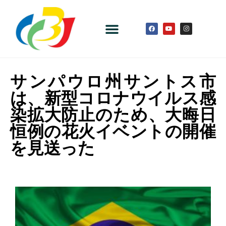
サンパウロ州サントス市
は、新型コロナウイルス感
染拡大防止のため、大晦日
恒例の花火イベントの開催
を見送った