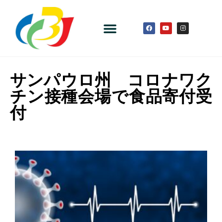
サンパウロ州 コロナワク
チン接種会場で食品寄付受
付