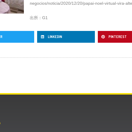
negocios/noticia/2020/12/20/papai-noel-virtual-vira-al
出所：G1
ER
LINKEDIN
PINTEREST
O