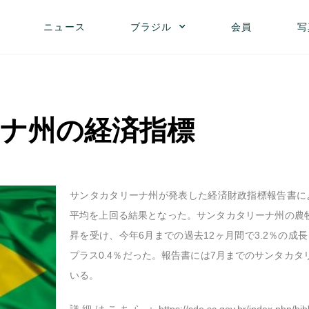
ニュース
ブラジル
会員
写
ナ州の経済指標
サンタカタリーナ州が発表した経済財政指標報告書に
平均を上回る結果となった。サンタカタリーナ州の農
昇を受け、今年6月までの過去12ヶ月間で3.2％の成
プラス0.4％だった。報告書には7月までのサンタカタ
いる。
詳細はこちら：
https://sde.sc.gov.br/index.php/b