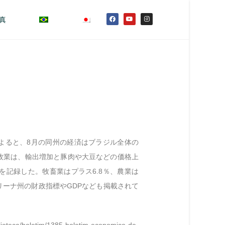
真
よると、8月の同州の経済はブラジル全体の
牧業は、輸出増加と豚肉や大豆などの価格上
長を記録した。牧畜業はプラス6.8％、農業は
リーナ州の財政指標やGDPなども掲載されて
iblioteca/boletim/1385-boletim-economico-de-