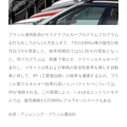
ブラジル連邦政府がサステナブルカープログラムプログラム
を打ち出してから1カ月足らずで、7月の1000cc車の販売が前
月比で3％増加した。前年同期比では11.35％の増加となっ
た。同プログラムは、軽量で省エネ、クリーンエネルギーで
走行し、リサイクル性および車両の安全性基準を満たす自動
車に対して、IPI（工業製品税）の税率を優遇するもの。ブラ
ジル製でエネルギー効率の高いコンパクトカーについては、
IPIが免除される。この措置により、いわゆるエントリーモデ
ルでは、販売価格が1万3000レアル下がったケースもある。
出所：アジェンシア・ブラジル通信社