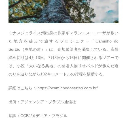
ミナスジェライス州出身の作家ギマランエス・ローザが歩い
た地方を徒歩で旅するプロジェクト「Caminho do
Sertão（奥地の道）」は、参加希望者を募集している。応募
締め切りは4月13日。7月8日から16日に開催されるツアーで
は、小説「大いなる奥地」の登場人物リオバルドが歩んだ道
のりを辿りながら192キロメートルの行程を横断する。
詳細はこちら：
https://ocaminhodosertao.com.br/
出所：アジェンシア・ブラジル通信社
翻訳：CCBJ/メディア・ブラジル