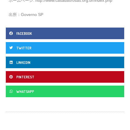
ホームページ:
http://www.casadasrosas.org.br/index.php
出所：Governo SP
FACEBOOK
TWITTER
LINKEDIN
PINTEREST
WHATSAPP