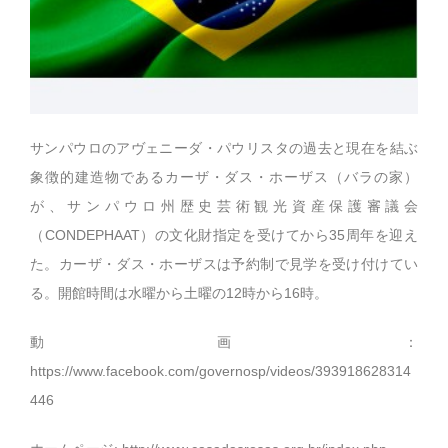
サンパウロのアヴェニーダ・パウリスタの過去と現在を結ぶ
象徴的建造物であるカーザ・ダス・ホーザス（バラの家）
が、サンパウロ州歴史芸術観光資産保護審議会
（CONDEPHAAT）の文化財指定を受けてから35周年を迎え
た。カーザ・ダス・ホーザスは予約制で見学を受け付けてい
る。開館時間は水曜から土曜の12時から16時。
動画：
https://www.facebook.com/governosp/videos/393918628314
446