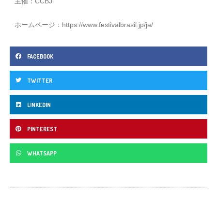
主催：CCBJ
ホームページ：
https://www.festivalbrasil.jp/ja/
FACEBOOK
TWITTER
LINKEDIN
PINTEREST
WHATSAPP