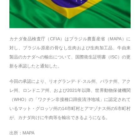
カナダ食品検査庁（CFIA）はブラジル農畜産省（MAPA）に
対し、ブラジル原産の骨なし生肉および生肉加工品、牛由来
製品のカナダへの輸出について、国際衛生証明書（ISC）の更
新を承認したと通知した。
今回の承認により、リオグランデ·ド·スル州、パラナ州、アク
レ州、ロンドニア州、および2021年以降、世界動物保健機関
（WHO）の「ワクチン非接種口蹄疫清浄地域」に認定されて
いるマット・グロッソ州の14市町村とアマゾナス州の5市町村
が、カナダ向けに牛肉等を輸出できるようになる。
出所：MAPA