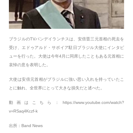
ブラジルのTVバンデイランチスは、安倍晋三元首相の死去を
受け、エドゥアルド・サボイア駐日ブラジル大使にインタビ
ューを行った。大使は今年4月に同席したこともある元首相に
哀悼の意を表明した。
大使は安倍元首相がブラジルに強い思い入れを持っていたこ
とに触れ、全世界にとって大きな損失だと述べた。
動画はこちら：
https://www.youtube.com/watch?
v=RSaq4Kczf-k
出所：Band News