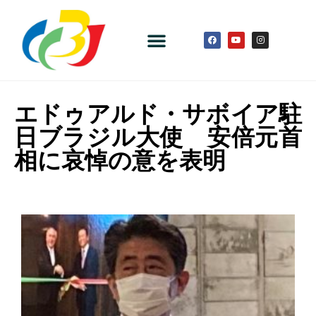
エドゥアルド・サボイア駐
日ブラジル大使 安倍元首
相に哀悼の意を表明