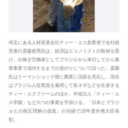
埼玉にある人材派遣会社ティー・エス創業者で会社経
営者の斎藤俊男氏は、経済誌エコノミストの取材を受
け、出稼ぎ労働者としてブラジルから来日してから農
業事業で成功するまでの道のりについて語った。斎藤
氏はリーマンショック後に農業に活路を見出し、現在
はブラジル人従業員を雇用して長ネギなどを生産する
ティー・エスファームのほか、学校法人「ティー・エ
ス学園」など六つの事業を手掛ける。「日本とブラジ
ルとの相互理解の促進」の功績で18年度外務大臣表
彰。