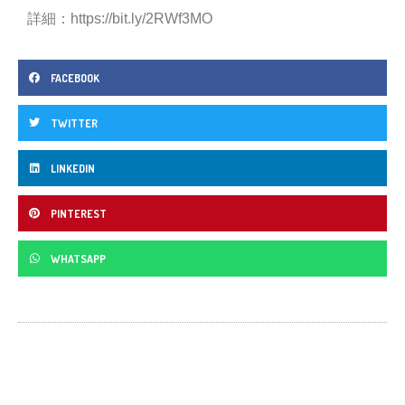
詳細：
https://bit.ly/2RWf3MO
FACEBOOK
TWITTER
LINKEDIN
PINTEREST
WHATSAPP