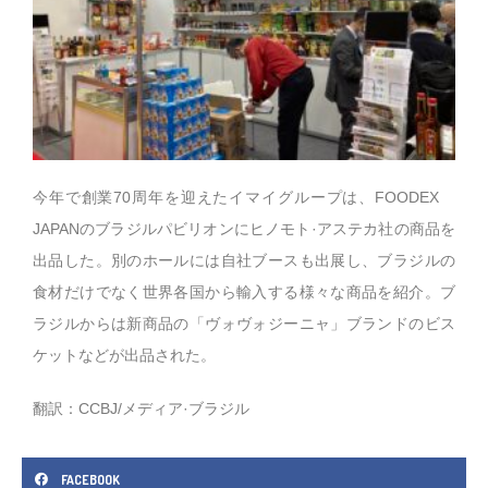
今年で創業70周年を迎えたイマイグループは、FOODEX
JAPANのブラジルパビリオンにヒノモト·アステカ社の商品を
出品した。別のホールには自社ブースも出展し、ブラジルの
食材だけでなく世界各国から輸入する様々な商品を紹介。ブ
ラジルからは新商品の「ヴォヴォジーニャ」ブランドのビス
ケットなどが出品された。
翻訳：CCBJ/メディア·ブラジル
FACEBOOK