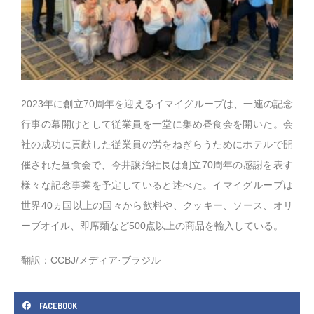
2023年に創立70周年を迎えるイマイグループは、一連の記念
行事の幕開けとして従業員を一堂に集め昼食会を開いた。会
社の成功に貢献した従業員の労をねぎらうためにホテルで開
催された昼食会で、今井譲治社長は創立70周年の感謝を表す
様々な記念事業を予定していると述べた。イマイグループは
世界40ヵ国以上の国々から飲料や、クッキー、ソース、オリ
ーブオイル、即席麺など500点以上の商品を輸入している。
翻訳：CCBJ/メディア·ブラジル
FACEBOOK