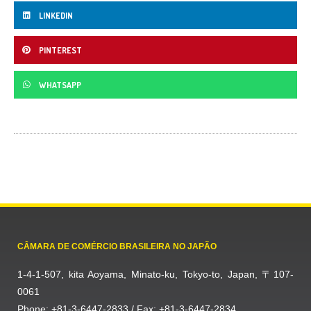
LINKEDIN
PINTEREST
WHATSAPP
CÂMARA DE COMÉRCIO BRASILEIRA NO JAPÃO
1-4-1-507, kita Aoyama, Minato-ku, Tokyo-to, Japan, 〒107-
0061
Phone: +81-3-6447-2833 / Fax: +81-3-6447-2834