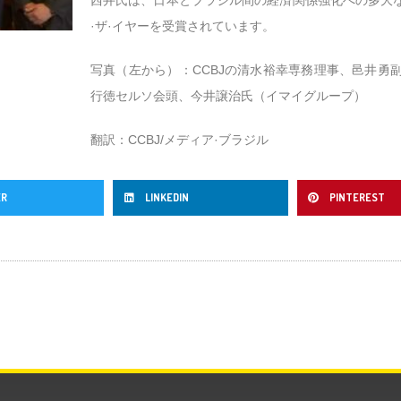
·ザ·イヤーを受賞されています。
写真（左から）：CCBJの清水裕幸専務理事、邑井勇副会頭
行徳セルソ会頭、今井譲治氏（イマイグループ）
翻訳：CCBJ/メディア·ブラジル
ER
LINKEDIN
PINTEREST