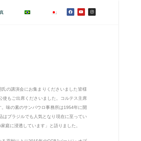
真
明氏の講演会にお集まりくださいました皆様
公使もご出席くださいました。コルテス主席
。味の素のサンパウロ事務所は1954年に開
製品はブラジルでも人気となり現在に至ってい
の家庭に浸透しています」と語りました。
貢献により2015年のCCBJパーソン·オブ