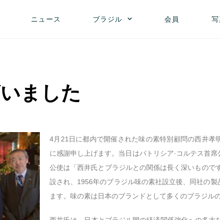
ニュース
ブラジル
会員
写
ざいました
4月21日に都内で開催された味の素特別顧問の西井孝
に感謝申し上げます。当日はパトリシア·コルテス首席
公使は「西井氏とブラジルとの関係は長く深いものです
設され、1956年のブラジル味の素社設立後、同社の
ます。味の素は日本のブランドとして多くのブラジル
西井氏は、日本とブラジル間の経済関係強化への多大なる