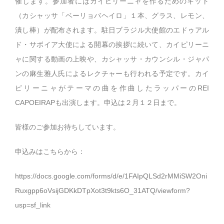
催します。参加者にはカイピリーニャを作るためのキット
（カシャッサ「ベーリョバヘイロ」１本、グラス、レモン、
潰し棒）が配布されます。駐日ブラジル大使館のエドゥアル
ド・サボイア大使による開幕の挨拶に続いて、カイピリーニ
ャに関する動画の上映や、カシャッサ・カウンシル・ジャパ
ンの麻生雅人氏によるレクチャーも行われる予定です。カイ
ピリーニャがテーマの曲を作曲したラッパーのREI
CAPOEIRAPも出演します。申込は２月１２日まで。
皆様のご参加お待ちしています。
申込みはこちらから：
https://docs.google.com/forms/d/e/1FAIpQLSd2rMMiSW2Oni
Ruxgpp6oVsijGDKkDTpXot3t9kts6O_31ATQ/viewform?
usp=sf_link