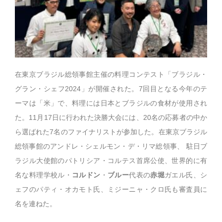
在東京ブラジル総領事館主催の料理コンテスト「ブラジル・
グラン・シェフ2024」が開催された。7回目となる今年のテ
ーマは「米」で、料理には日本とブラジルの食材が使用され
た。11月17日に行われた決勝大会には、20名の応募者の中か
ら選ばれた7名のファイナリストが参加した。在東京ブラジル
総領事館のアンドレ・シェルモン・デ・リマ総領事、 駐日ブ
ラジル大使館のパトリシア・コルテス首席公使、世界的に有
名な料理学校ル・
コルドン
・
ブルー
代表の
赤堀
ガエル氏、シ
ェフのパティ・オカモト氏、ミジーニャ・クロ氏も審査員に
名を連ねた。