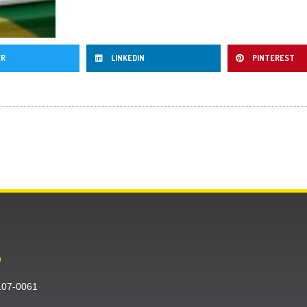
ER
LINKEDIN
PINTEREST
O
〒107-0061