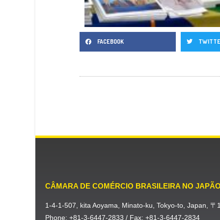
FACEBOOK
TWITT
CÂMARA DE COMÉRCIO BRASILEIRA NO JAPÃ
1-4-1-507, kita Aoyama, Minato-ku, Tokyo-to, Japan, 
Phone: +81-3-6447-2833 / Fax: +81-3-6447-2834