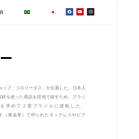
真
ー
鎌倉のショップ「コロリーダス」が出展した。日本人
素材を使った商品を現地で探すため、ブラジ
品を求めて２度ブラジルに渡航した。
ウラード（黄金草）で作られたネックレスやピア