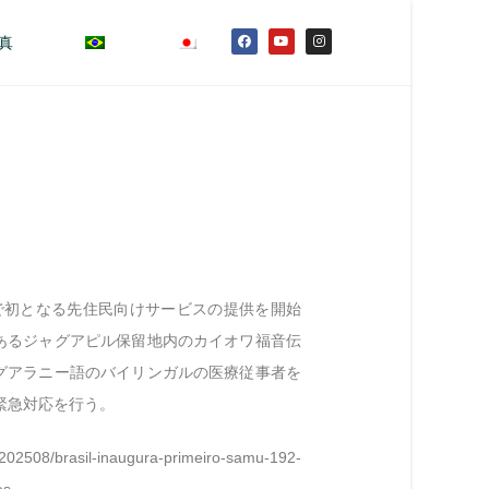
真
）で初となる先住民向けサービスの提供を開始
あるジャグアピル保留地内のカイオワ福音伝
グアラニー語のバイリンガルの医療従事者を
緊急対応を行う。
2508/brasil-inaugura-primeiro-samu-192-
es