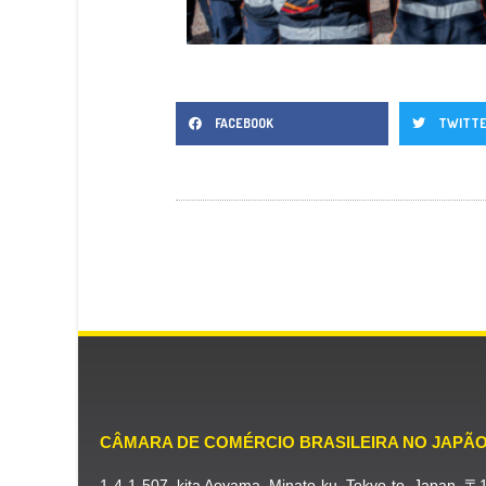
FACEBOOK
TWITT
CÂMARA DE COMÉRCIO BRASILEIRA NO JAPÃ
1-4-1-507, kita Aoyama, Minato-ku, Tokyo-to, Japan, 