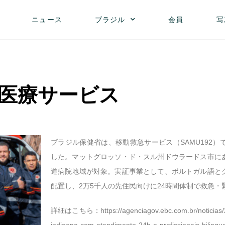
ニュース
ブラジル
会員
写
医療サービス
ブラジル保健省は、移動救急サービス（SAMU192
した。マットグロッソ・ド・スル州ドウラードス市に
道病院地域が対象。実証事業として、ポルトガル語と
配置し、2万5千人の先住民向けに24時間体制で救急・
詳細はこちら：https://agenciagov.ebc.com.br/noticias/20
indigena-com-atendimento-24h-e-profissionais-bilingu