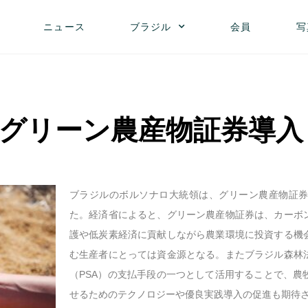
ニュース
ブラジル
会員
写
グリーン農産物証券導入
ブラジルのボルソナロ大統領は、グリーン農産物証券
た。経済省によると、グリーン農産物証券は、カーボ
護や低炭素経済に貢献しながら農業環境に投資する機
む生産者にとっては資金源となる。またブラジル森林
（PSA）の支払手段の一つとして活用することで、農
せるためのテクノロジーや優良実践導入の促進も期待