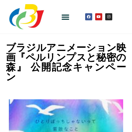
ブラジルアニメーション映
画『ペルリンプスと秘密の
森』 公開記念キャンペー
ン