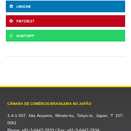
LINKEDIN
PINTEREST
WHATSAPP
CÂMARA DE COMÉRCIO BRASILEIRA NO JAPÃO
1-4-1-507, kita Aoyama, Minato-ku, Tokyo-to, Japan, 〒107-
0061
Phone: +81-3-6447-2833 / Fax: +81-3-6447-2834