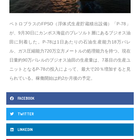
ペトロブラスのFPSO（浮体式生産貯蔵積出設備）「P-78」
が、9月30日にカンポス海盆のプレソルト層にあるブジオス油
田に到着した。P-78は1日あたりの石油生産能力18万バレ
ル、ガス圧縮能力720万立方メートルの処理能力を持つ。現在
日量約90万バレルのブジオス油田の生産量は、7基目の生産ユ
ニットとなるP-78の投入によって、最大で20％増加すると見
られている。稼働開始は約2か月後の予定。
FACEBOOK
TWITTER
LINKEDIN